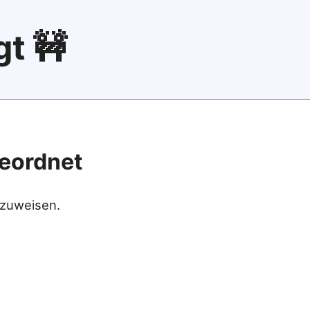
gt 🚧
geordnet
 zuweisen.